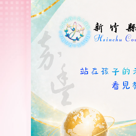
跳
到
主
要
內
容
區