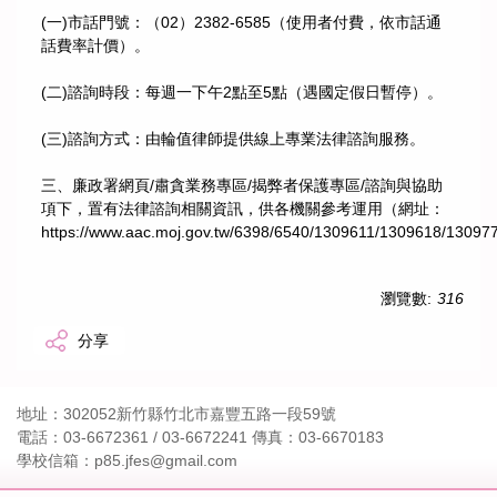
(一)市話門號：（02）2382-6585（使用者付費，依市話通
話費率計價）。
(二)諮詢時段：每週一下午2點至5點（遇國定假日暫停）。
(三)諮詢方式：由輪值律師提供線上專業法律諮詢服務。
三、廉政署網頁/肅貪業務專區/揭弊者保護專區/諮詢與協助
項下，置有法律諮詢相關資訊，供各機關參考運用（網址：
https://www.aac.moj.gov.tw/6398/6540/1309611/1309618/1309
瀏覽數:
316
分享
地址：302052新竹縣竹北市嘉豐五路一段59號
電話：03-6672361 / 03-6672241 傳真：03-6670183
學校信箱：p85.jfes@gmail.com