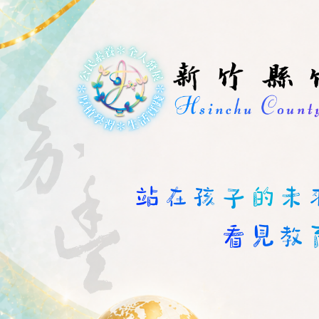
跳
到
主
要
內
容
區