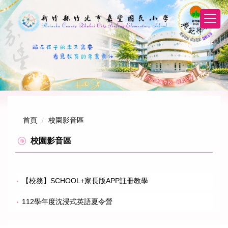
跳
到
主
要
內
容
區
首頁
校園影音區
校園影音區
【校務】SCHOOL+家長版APP註冊教學
112學年度沈浸式英語夏令營